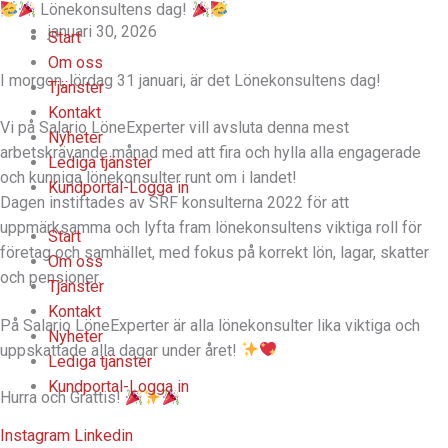
Lönekonsultens dag!
Hoppa
januari 30, 2026
till
Start
innehåll
Om oss
I morgon, lördag 31 januari, är det Lönekonsultens dag!
Tjänster
Kontakt
Vi på Salario LöneExperter vill avsluta denna mest
Nyheter
arbetskrävande månad med att fira och hylla alla engagerade
Lediga tjänster
och kunniga lönekonsulter runt om i landet!
Kundportal-Logga in
Dagen instiftades av SRF konsulterna 2022 för att
uppmärksamma och lyfta fram lönekonsultens viktiga roll för
Start
företag och samhället, med fokus på korrekt lön, lagar, skatter
Om oss
och pensioner.
Tjänster
Kontakt
På Salario LöneExperter är alla lönekonsulter lika viktiga och
Nyheter
uppskattade alla dagar under året!
Lediga tjänster
Kundportal-Logga in
Hurra och Grattis!
Instagram
Linkedin