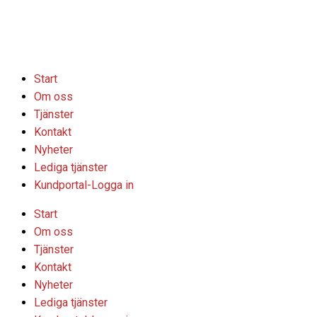
Hoppa
till
innehåll
Start
Om oss
Tjänster
Kontakt
Nyheter
Lediga tjänster
Kundportal-Logga in
Start
Om oss
Tjänster
Kontakt
Nyheter
Lediga tjänster