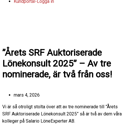
Kundportal-Logga in
I
L
n
i
s
n
”Årets SRF Auktoriserade
Lönekonsult 2025” – Av tre
t
k
nominerade, är två från oss!
a
e
g
d
mars 4, 2026
r
i
Vi är så otroligt stolta över att av tre nominerade till ”Årets
SRF Auktoriserade Lönekonsult 2025” så är två av dem våra
a
n
kolleger på Salario LöneExperter AB.