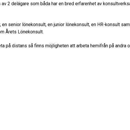
s av 2 delägare som båda har en bred erfarenhet av konsultverksam
er, en senior lönekonsult, en junior lönekonsult, en HR-konsult s
om Årets Lönekonsult.
a på distans så finns möjligheten att arbeta hemifrån på andra orte