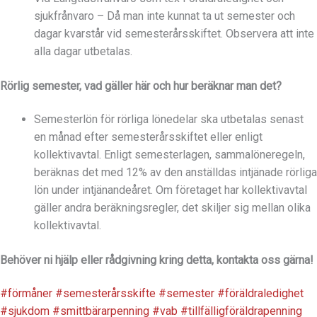
sjukfrånvaro – Då man inte kunnat ta ut semester och
dagar kvarstår vid semesterårsskiftet. Observera att inte
alla dagar utbetalas.
Rörlig semester, vad gäller här och hur beräknar man det?
Semesterlön för rörliga lönedelar ska utbetalas senast
en månad efter semesterårsskiftet eller enligt
kollektivavtal. Enligt semesterlagen, sammalöneregeln,
beräknas det med 12% av den anställdas intjänade rörliga
lön under intjänandeåret. Om företaget har kollektivavtal
gäller andra beräkningsregler, det skiljer sig mellan olika
kollektivavtal.
Behöver ni hjälp eller rådgivning kring detta, kontakta oss gärna!
#förmåner
#semesterårsskifte
#semester
#föräldraledighet
#sjukdom
#smittbärarpenning
#vab
#tillfälligföräldrapenning