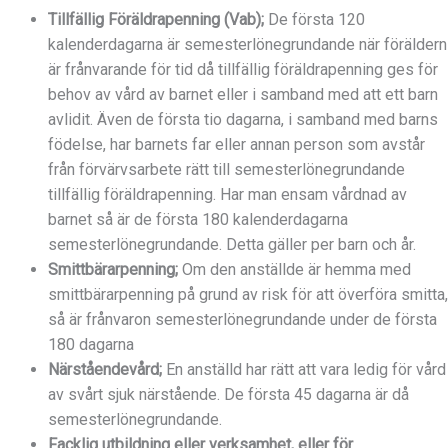
Tillfällig Föräldrapenning (Vab);
De första 120
kalenderdagarna är semesterlönegrundande när föräldern
är frånvarande för tid då tillfällig föräldrapenning ges för
behov av vård av barnet eller i samband med att ett barn
avlidit. Även de första tio dagarna, i samband med barns
födelse, har barnets far eller annan person som avstår
från förvärvsarbete rätt till semesterlönegrundande
tillfällig föräldrapenning. Har man ensam vårdnad av
barnet så är de första 180 kalenderdagarna
semesterlönegrundande. Detta gäller per barn och år.
Smittbärarpenning;
Om den anställde är hemma med
smittbärarpenning på grund av risk för att överföra smitta,
så är frånvaron semesterlönegrundande under de första
180 dagarna
Närståendevård;
En anställd har rätt att vara ledig för vård
av svårt sjuk närstående. De första 45 dagarna är då
semesterlönegrundande.
Facklig utbildning eller verksamhet, eller för