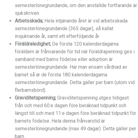
semesterlönegrundande, om den anställde fortfarande är
sjukskriven.
Arbetsskada;
Hela intjänande året är vid arbetsskada
semesterlönegrundande (365 dagar), så kallat
insjuknande år, samt ett efterföljande år.
Föräldraledighet;
De första 120 kalenderdagarna
föräldern är frånvarande för tid när föräldrapenning ges i
samband med barns födelse eller adoption är
semesterlönegrundande. Har man ensam vårdnad av
barnet så är de första 180 kalenderdagarna
semesterlönegrundande. Detta gäller per barn (utom vid
flerbarnsbörd).
Graviditetspenning;
Graviditetspenning utges tidigast
från och med 60:e dagen före beräknad tidpunkt och
längst till och med 11:e dagen före beräknad tidpunkt för
barnets födelse. Hela denna frånvarotid är
semesterlönegrundande (max 49 dagar). Detta gäller per
barn.