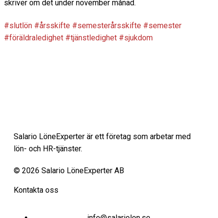
skriver om det under november månad.
#slutlön
#årsskifte
#semesterårsskifte
#semester
#föräldraledighet
#tjänstledighet
#sjukdom
Salario LöneExperter är ett företag som arbetar med
lön- och HR-tjänster.
© 2026 Salario LöneExperter AB
Kontakta oss
info@salariolon.se