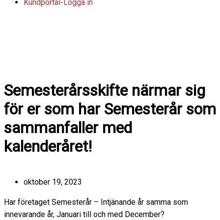
Kundportal-Logga in
I
L
n
i
s
n
Semesterårsskifte närmar sig
för er som har Semesterår som
t
k
sammanfaller med
a
e
kalenderåret!
g
d
r
i
oktober 19, 2023
Har företaget Semesterår – Intjänande år samma som
a
n
innevarande år, Januari till och med December?