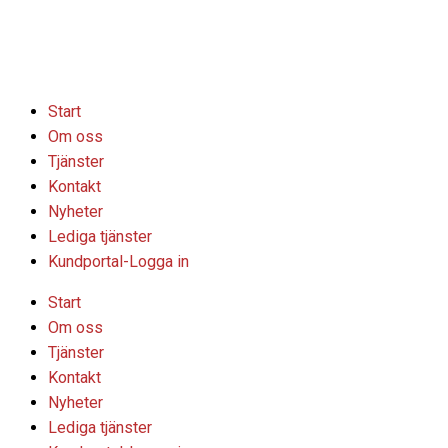
Hoppa
till
innehåll
Start
Om oss
Tjänster
Kontakt
Nyheter
Lediga tjänster
Kundportal-Logga in
Start
Om oss
Tjänster
Kontakt
Nyheter
Lediga tjänster