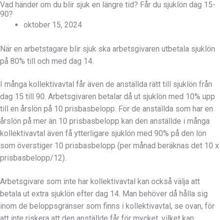
Vad händer om du blir sjuk en längre tid? Får du sjuklön dag 15-
90?
oktober 15, 2024
När en arbetstagare blir sjuk ska arbetsgivaren utbetala sjuklön
på 80% till och med dag 14.
I många kollektivavtal får även de anställda rätt till sjuklön från
dag 15 till 90. Arbetsgivaren betalar då ut sjuklön med 10% upp
till en årslön på 10 prisbasbelopp. För de anställda som har en
årslön på mer än 10 prisbasbelopp kan den anställde i många
kollektivavtal även få ytterligare sjuklön med 90% på den lön
som överstiger 10 prisbasbelopp (per månad beräknas det 10 x
prisbasbelopp/12).
Arbetsgivare som inte har kollektivavtal kan också välja att
betala ut extra sjuklön efter dag 14. Man behöver då hålla sig
inom de beloppsgränser som finns i kollektivavtal, se ovan, för
att inte riskera att den anställde får för mycket, vilket kan