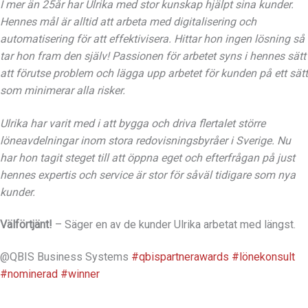
m
I mer än 25år har Ulrika med stor kunskap hjälpt sina kunder.
Hennes mål är alltid att arbeta med digitalisering och
automatisering för att effektivisera. Hittar hon ingen lösning så
tar hon fram den själv! Passionen för arbetet syns i hennes sätt
att förutse problem och lägga upp arbetet för kunden på ett sätt
som minimerar alla risker.
Ulrika har varit med i att bygga och driva flertalet större
löneavdelningar inom stora redovisningsbyråer i Sverige. Nu
har hon tagit steget till att öppna eget och efterfrågan på just
hennes expertis och service är stor för såväl tidigare som nya
kunder.
Välförtjänt!
– Säger en av de kunder Ulrika arbetat med längst.
@QBIS Business Systems
#qbispartnerawards
#lönekonsult
#nominerad
#winner