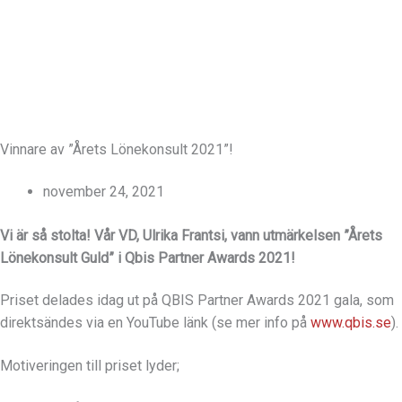
I
L
n
i
s
n
Vinnare av ”Årets Lönekonsult 2021”!
t
k
november 24, 2021
a
e
Vi är så stolta! Vår VD, Ulrika Frantsi, vann utmärkelsen ”Årets
Lönekonsult Guld” i Qbis Partner Awards 2021!
g
d
Priset delades idag ut på QBIS Partner Awards 2021 gala, som
r
i
direktsändes via en YouTube länk (se mer info på
www.qbis.se
).
a
n
Motiveringen till priset lyder;